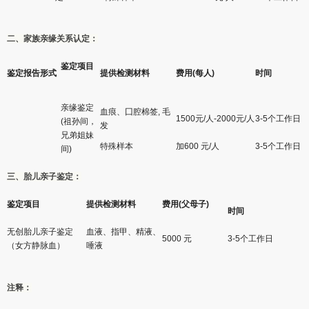
二、家族亲缘关系认定：
鉴定项目
鉴定报告形式
提供检测材料
费用(每人)
时间
亲缘鉴定
血痕、囗腔棉签, 毛
1500元/人-2000元/人
3-5个工作日
(祖孙间，
发
兄弟姐妹
特殊样本
加600 元/人
3-5个工作日
间)
三、胎儿亲子鉴定：
鉴定项目
提供检测材料
费用(父母子)
时间
无创胎儿亲子鉴定
血液、指甲、精液、
5000 元
3-5个工作日
（女方静脉血）
唾液
注释：