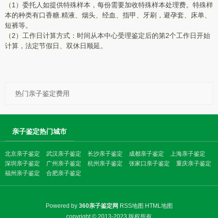
（1）委托人如提供特殊样本，每份需要加收特殊样本处理费。特殊样
本的种类有口香糖.精液、烟头、经血、指甲、牙刷，避孕套、床单、
短裤等。
（2）工作日计算方式：时间从本中心受理鉴定后的第2个工作日开始
计算，法定节假日、双休日顺延。
热门亲子鉴定费用
亲子鉴定热门城市
北京亲子鉴定
武汉亲子鉴定
长沙亲子鉴定
成都亲子鉴定
上海亲子鉴定
深圳亲子鉴定
广州亲子鉴定
杭州亲子鉴定
张家口亲子鉴定
重庆亲子鉴定
福州亲子鉴定
合肥亲子鉴定
Powered by
360亲子鉴定网
RSS地图
HTML地图
copyright © 2013-2023 版权所有