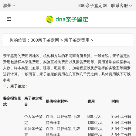
滁州
360亲子鉴定网
联系客服
你的位置：
360亲子鉴定网
>
亲子鉴定费用
>
亲子鉴定的费用因地区、机构和方法的不同而有所差异。一般来说，亲子鉴定的
费用包括样本采集费用、实验室检测费用以及报告费用等。费用通常会根据参与
人数、样本类型（血液、唾液、毛发等）、加急程度以及所选择的实验室等因素
进行计算。一般而言，亲子鉴定的费用在几百到几千元之间，具体费用以下可以
参考：
一、亲子鉴定：
鉴定报告形
亲子鉴定项
提供检测材料
费用
时间
式
目
个人亲子鉴
血痕、囗腔棉签, 毛发
900
元/人
3-5个工作日
定
特殊样本
1300
元/人
3-5个工作日
司法亲子鉴
血痕、囗腔棉签, 毛发
1200
元/人
3-5个工作日
定
特殊样本
1600
元/人
3-5个工作日