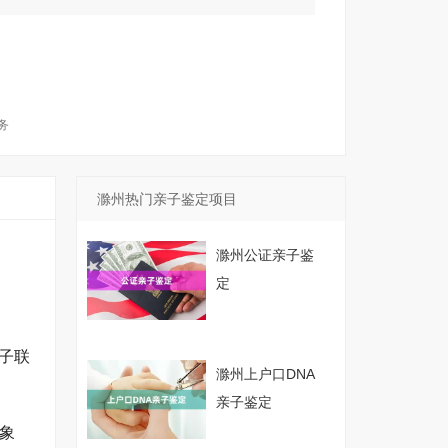
务
滁州热门亲子鉴定项目
滁州公证亲子鉴
定
子联
滁州上户口DNA
亲子鉴定
象