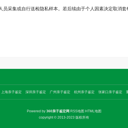
人员采集或自行送检隐私样本。若后续由于个人因素决定取消套
上海亲子鉴定
深圳亲子鉴定
广州亲子鉴定
杭州亲子鉴定
张家口亲子鉴定
Powered by
360亲子鉴定网
RSS地图
HTML地图
copyright © 2013-2023 版权所有